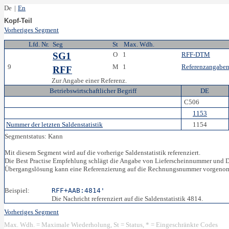
De
|
En
Kopf-Teil
Vorheriges Segment
Lfd. Nr.
Seg
St
Max. Wdh.
SG1
O
1
RFF-DTM
9
M
1
Referenzangabe
RFF
Zur Angabe einer Referenz.
Betriebswirtschaftlicher Begriff
DE
C506
1153
Nummer der letzten Saldenstatistik
1154
Segmentstatus: Kann
Mit diesem Segment wird auf die vorherige Saldenstatistik referenziert.
Die Best Practise Empfehlung schlägt die Angabe von Lieferscheinnummer und
Übergangslösung kann eine Referenzierung auf die Rechnungsnummer vorgeno
Beispiel:
RFF+AAB:4814'
Die Nachricht referenziert auf die Saldenstatistik 4814.
Vorheriges Segment
Max. Wdh. = Maximale Wiederholung, St = Status, * = Eingeschränkte Codes