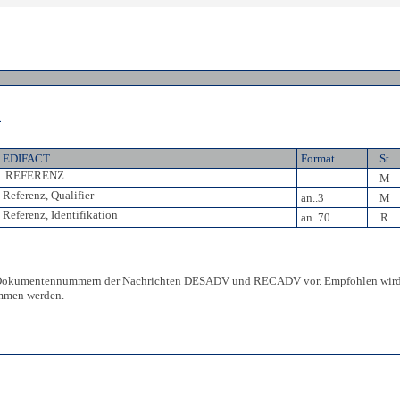
n
EDIFACT
Format
St
REFERENZ
M
Referenz, Qualifier
an..3
M
Referenz, Identifikation
an..70
R
 Dokumentennummern der Nachrichten DESADV und RECADV vor. Empfohlen wird eben
mmen werden.