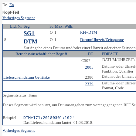
De
|
En
Kopf-Teil
Vorheriges Segment
Lfd. Nr.
Seg
St
Max. Wdh.
SG1
O
1
RFF-DTM
8
O
1
Datum/Uhrzeit/Zeitspanne
DTM
Zur Angabe eines Datums und/oder einer Uhrzeit oder einer Zeitspan
Betriebswirtschaftlicher Begriff
DE
EDIFACT
DATUM/UHRZEIT/
C507
Datums- oder Uhrzeit
2005
Funktion, Qualifier
Datum oder Uhrzeit 
Lieferscheindatum Getränke
2380
Datums- oder Uhrzeit
2379
Format, Code
Segmentstatus: Kann
Dieses Segment wird benutzt, um Datumsangaben zum vorangegangenen RFF-Se
Beispiel:
DTM+171:20180301:102'
Das Lieferscheindatum lautet: 01.03.2018.
Vorheriges Segment