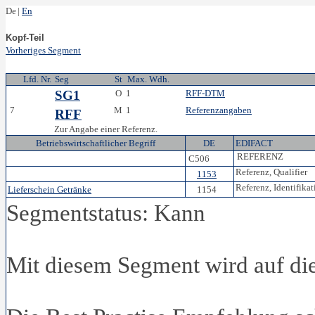
De
|
En
Kopf-Teil
Vorheriges Segment
Lfd. Nr.
Seg
St
Max. Wdh.
SG1
O
1
RFF-DTM
7
M
1
Referenzangaben
RFF
Zur Angabe einer Referenz.
Betriebswirtschaftlicher Begriff
DE
EDIFACT
REFERENZ
C506
Referenz, Qualifier
1153
Referenz, Identifikat
Lieferschein Getränke
1154
Segmentstatus: Kann
Mit diesem Segment wird auf die