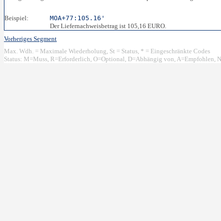
Beispiel:
MOA+77:105.16'
Der Liefernachweisbetrag ist 105,16 EURO.
Vorheriges Segment
Max. Wdh. = Maximale Wiederholung, St = Status, * = Eingeschränkte Codes
Status: M=Muss, R=Erforderlich, O=Optional, D=Abhängig von, A=Empfohlen, N