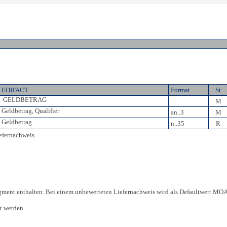
EDIFACT
Format
St
GELDBETRAG
M
Geldbetrag, Qualifier
an..3
M
Geldbetrag
n..35
R
efernachweis.
ent enthalten. Bei einem unbewerteten Liefernachweis wird als Defaultwert MOA
t werden.