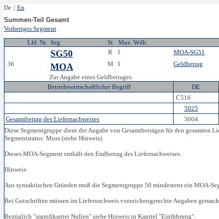
De
|
En
Summen-Teil Gesamt
Vorheriges Segment
Lfd. Nr.
Seg
St
Max. Wdh.
SG50
R
1
MOA-SG51
36
M
1
Geldbetrag
MOA
Zur Angabe eines Geldbetrages.
Betriebswirtschaftlicher Begriff
DE
C516
5025
Gesamtbetrag des Liefernachweises
5004
Diese Segmentgruppe dient der Angabe von Gesamtbeträgen für den gesamten Li
Segmentstatus: Muss (siehe Hinweis)
Dieses MOA-Segment enthält den Endbetrag des Liefernachweises.
Hinweis:
Aus syntaktischen Gründen muß die Segmentgruppe 50 mindestens ein MOA-Segm
Bei Gutschriften müssen im Liefernachweis vorzeichengerechte Angaben gemach
Bezüglich "signifikanter Nullen" siehe Hinweis in Kapitel "Einführung".