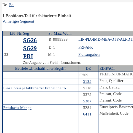
De
|
En
1.Positions-Teil für fakturierte Einheit
Vorheriges Segment
Lfd. Nr.
Seg
St
Max. Wdh.
SG26
R
9999999
LIN-PIA-IMD-MEA-QTY-ALI-DT
SG29
D
1
PRI-APR
32
M
1
Preisangaben
PRI
Zur Angabe von Preisinformationen.
Betriebswirtschaftlicher Begriff
DE
EDIFACT
PREISINFORMATI
C509
Preis, Qualifier
5125
Preis, Betrag
Einzelpreis je fakturierter Einheit netto
5118
Preisart, Code
5375
Preisart, Code
5387
Einzelpreis-Basisme
Preisbasis-Menge
5284
Maßeinheit, Code
6411